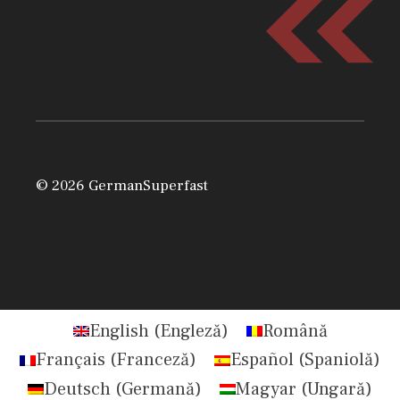
© 2026 GermanSuperfast
English
(
Engleză
)
Română
Français
(
Franceză
)
Español
(
Spaniolă
)
Deutsch
(
Germană
)
Magyar
(
Ungară
)