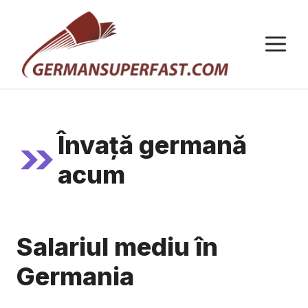
Sari
la
M
conținut
Învață germană
acum
Salariul mediu în
Germania