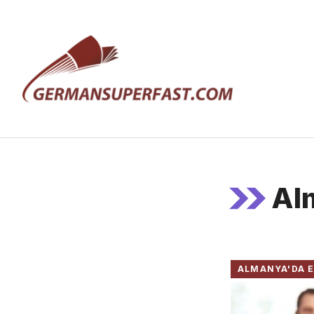
İçeriğe
atla
Al
ALMANYA'DA E