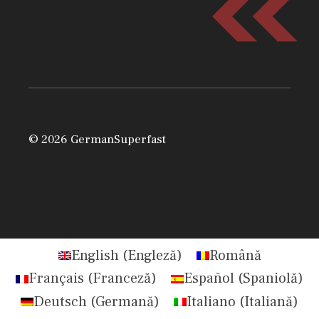
© 2026 GermanSuperfast
English
(
Engleză
)
Română
Français
(
Franceză
)
Español
(
Spaniolă
)
Deutsch
(
Germană
)
Italiano
(
Italiană
)