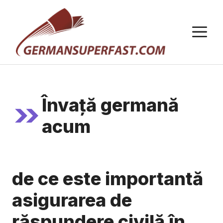
Sari
la
M
conținut
Învață germană
acum
de ce este importantă
asigurarea de
răspundere civilă în