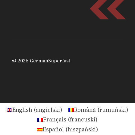
© 2026 GermanSuperfast
English
(
angielski
)
Română
(
rumuński
)
Français
(
francuski
)
Español
(
hiszpański
)