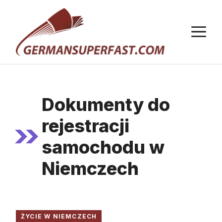
Przejdź
do
M
treści
Dokumenty do
rejestracji
samochodu w
Niemczech
ŻYCIE W NIEMCZECH