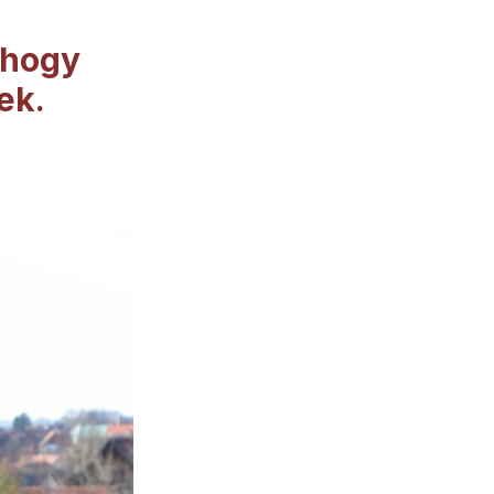
 hogy
ek.