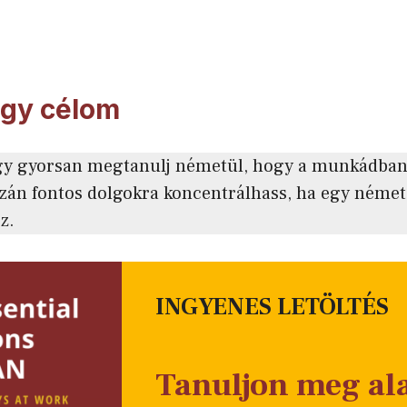
egy célom
gy gyorsan megtanulj németül, hogy a munkádban
zán fontos dolgokra koncentrálhass, ha egy német
z.
INGYENES LETÖLTÉS
Tanuljon meg al