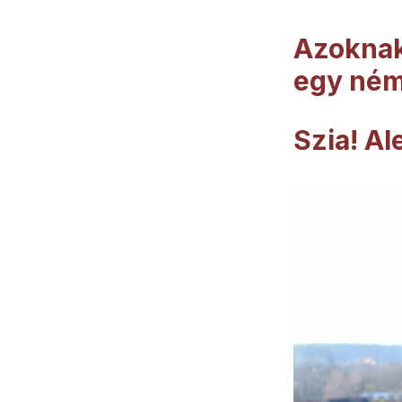
Azoknak
egy ném
Szia! Al