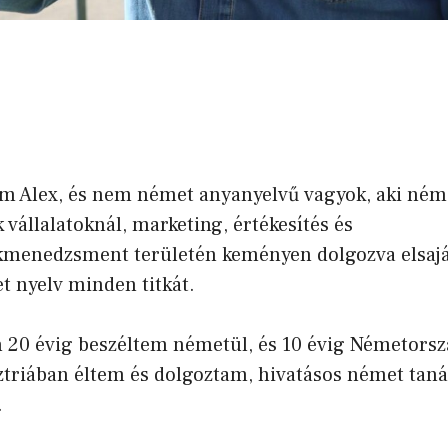
m Alex, és nem német anyanyelvű vagyok, aki ném
 vállalatoknál, marketing, értékesítés és
menedzsment területén keményen dolgozva elsajá
t nyelv minden titkát.
 20 évig beszéltem németül, és 10 évig Németors
ztriában éltem és dolgoztam, hivatásos német taná
.