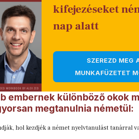
kifejezéseket né
nap alatt
SZEREZD MEG 
MUNKAFÜZETET M
bb embernek különböző okok m
 gyorsan megtanulnia németül:
dják, hol kezdjék a német nyelvtanulást tanárral v
.