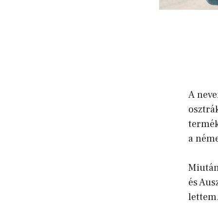
A neve
osztrák
termék
a néme
Miután
és Aus
lettem