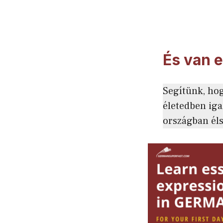
És van 
Segítünk, ho
életedben iga
országban éls