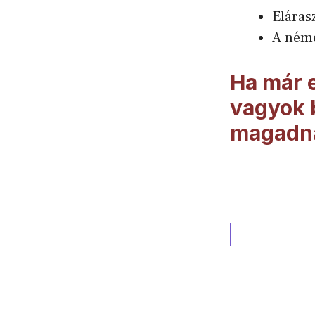
Elárasz
A néme
Ha már e
vagyok b
magadna