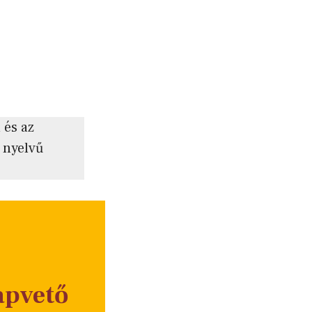
 és az
 nyelvű
apvető