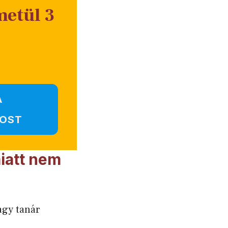
metül 3
A
OST
iatt nem
agy tanár