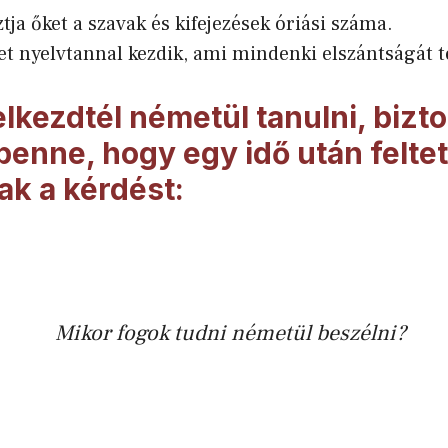
tja őket a szavak és kifejezések óriási száma.
t nyelvtannal kezdik, ami mindenki elszántságát t
lkezdtél németül tanulni, bizt
enne, hogy egy idő után felte
k a kérdést:
Mikor fogok tudni németül beszélni?