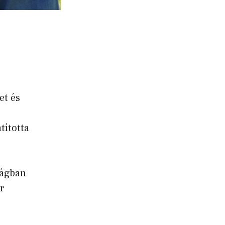
et és
tította
zágban
r