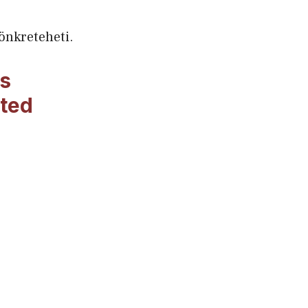
önkreteheti.
os
tted