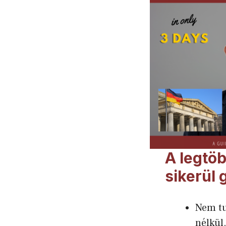
A legtö
sikerül
Nem tu
nélkül