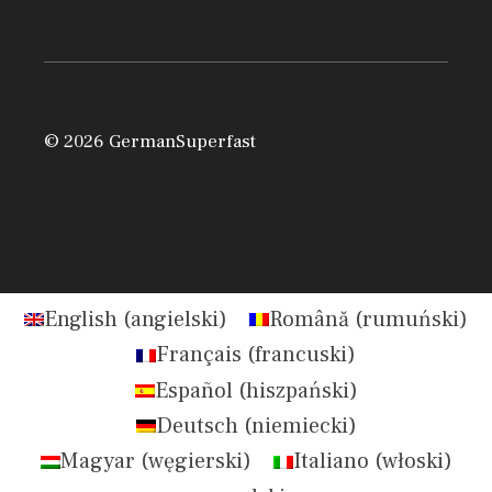
© 2026 GermanSuperfast
English
(
angielski
)
Română
(
rumuński
)
Français
(
francuski
)
Español
(
hiszpański
)
Deutsch
(
niemiecki
)
Magyar
(
węgierski
)
Italiano
(
włoski
)