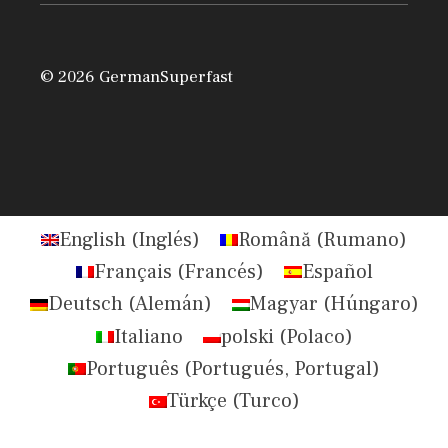
© 2026 GermanSuperfast
English
(
Inglés
)
Română
(
Rumano
)
Français
(
Francés
)
Español
Deutsch
(
Alemán
)
Magyar
(
Húngaro
)
Italiano
polski
(
Polaco
)
Português
(
Portugués, Portugal
)
Türkçe
(
Turco
)