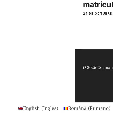
matricu
24 DE OCTUBRE
© 2026 German
English
(
Inglés
)
Română
(
Rumano
)