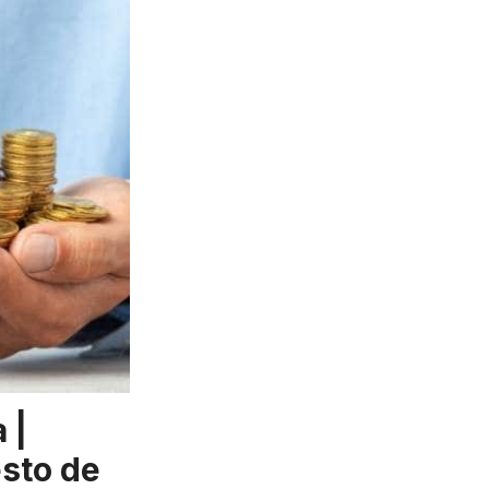
 |
esto de