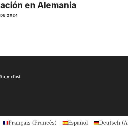
lación en Alemania
 DE 2024
Superfast
Français
(
Francés
)
Español
Deutsch
(
A