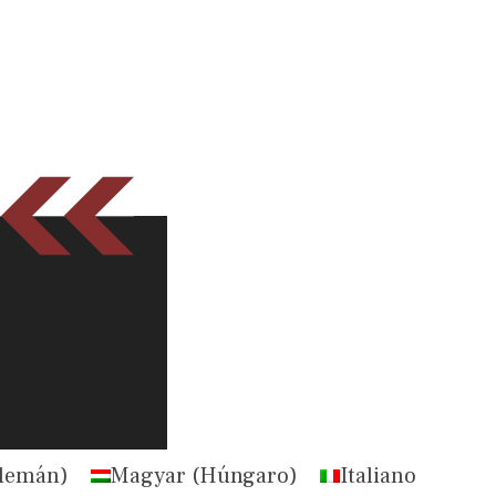
lemán
)
Magyar
(
Húngaro
)
Italiano