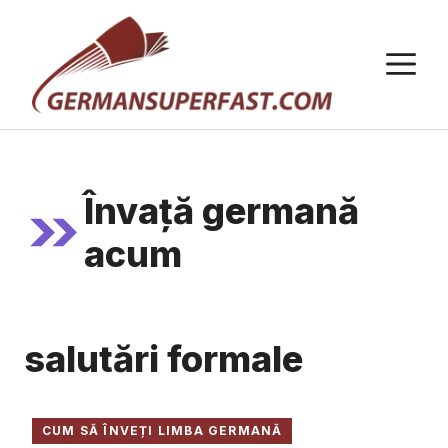
Sari
la
M
conținut
Învață germană
acum
salutări formale
CUM SĂ ÎNVEȚI LIMBA GERMANĂ