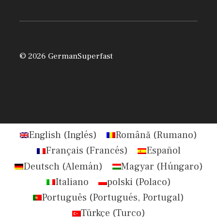
© 2026 GermanSuperfast
English
(
Inglés
)
Română
(
Rumano
)
Français
(
Francés
)
Español
Deutsch
(
Alemán
)
Magyar
(
Húngaro
)
Italiano
polski
(
Polaco
)
Português
(
Portugués, Portugal
)
Türkçe
(
Turco
)