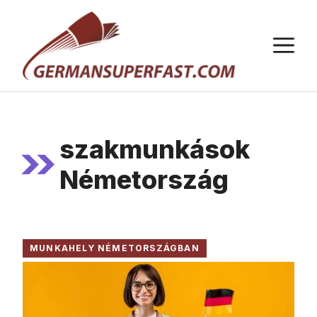
Kilépés
a
M
tartalomba
szakmunkások
Németország
MUNKAHELY NÉMETORSZÁGBAN