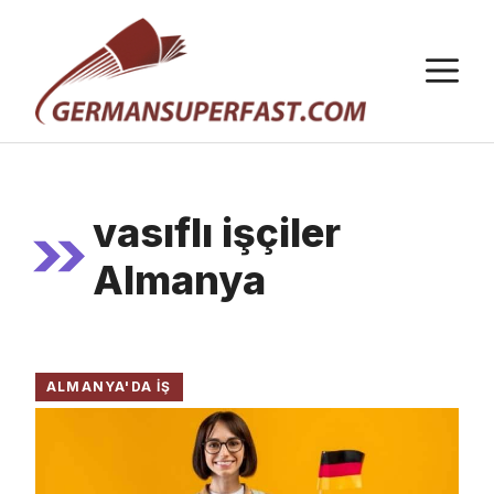
İçeriğe
atla
M
vasıflı işçiler
Almanya
ALMANYA'DA İŞ