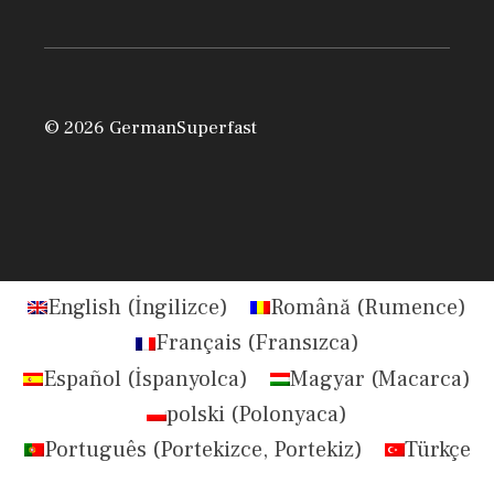
© 2026 GermanSuperfast
English
(
İngilizce
)
Română
(
Rumence
)
Français
(
Fransızca
)
Español
(
İspanyolca
)
Magyar
(
Macarca
)
polski
(
Polonyaca
)
Português
(
Portekizce, Portekiz
)
Türkçe