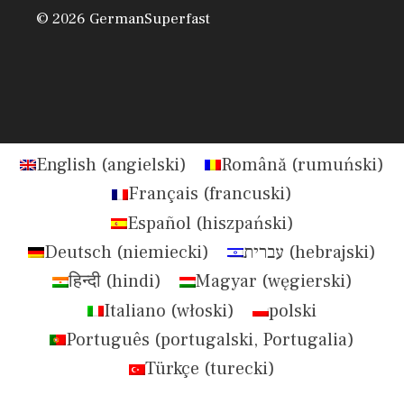
© 2026 GermanSuperfast
English
(
angielski
)
Română
(
rumuński
)
Français
(
francuski
)
Español
(
hiszpański
)
Deutsch
(
niemiecki
)
עברית
(
hebrajski
)
हिन्दी
(
hindi
)
Magyar
(
węgierski
)
Italiano
(
włoski
)
polski
Português
(
portugalski, Portugalia
)
Türkçe
(
turecki
)