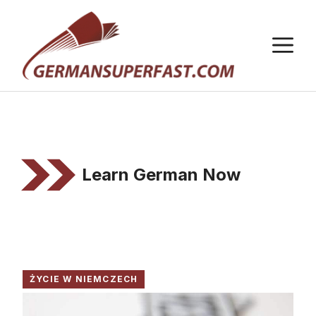
Przejdź
do
M
treści
Learn German Now
ŻYCIE W NIEMCZECH