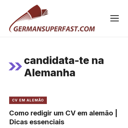
Saltar
para
M
o
conteúdo
candidata-te na
Alemanha
CV EM ALEMÃO
Como redigir um CV em alemão |
Dicas essenciais