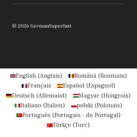
© 2026 GermanSuperfast
English
(
Anglais
)
Română
(
Roumain
)
Français
Español
(
Espagnol
)
Deutsch
(
Allemand
)
Magyar
(
Hongrois
)
Italiano
(
Italien
)
polski
(
Polonais
)
Português
(
Portugais - du Portugal
)
Türkçe
(
Turc
)