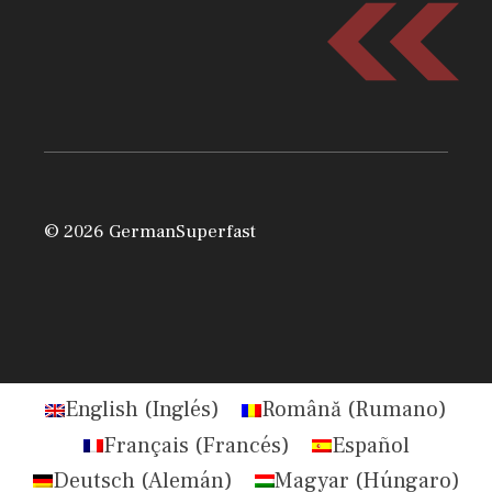
© 2026 GermanSuperfast
English
(
Inglés
)
Română
(
Rumano
)
Français
(
Francés
)
Español
Deutsch
(
Alemán
)
Magyar
(
Húngaro
)