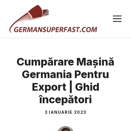
Sari
la
M
conținut
Cumpărare Mașină
Germania Pentru
Export | Ghid
începători
3 IANUARIE 2023