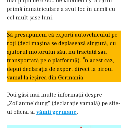
mai puțin de 6.000 de kilometri și a cărui
primă înmatriculare a avut loc în urmă cu
cel mult șase luni.
Să presupunem că exporți autovehiculul pe
roți (deci mașina se deplasează singură, cu
ajutorul motorului său, nu tractată sau
transportată pe o platformă). În acest caz,
depui declarația de export direct la biroul
vamal la ieșirea din Germania.
Poți găsi mai multe informații despre
„Zollanmeldung” (declarație vamală) pe site-
ul oficial al
vămii germane
.