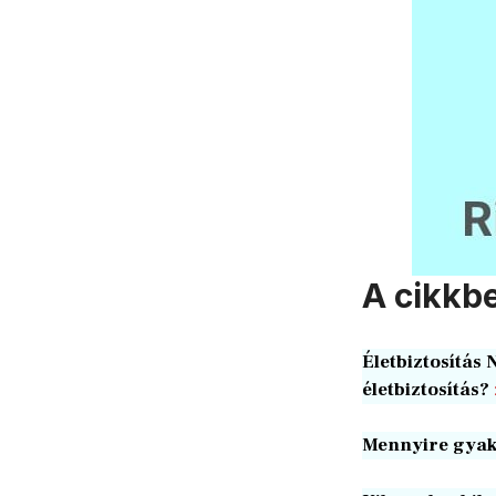
A cikkb
Életbiztosítás
életbiztosítás?
Mennyire gyako