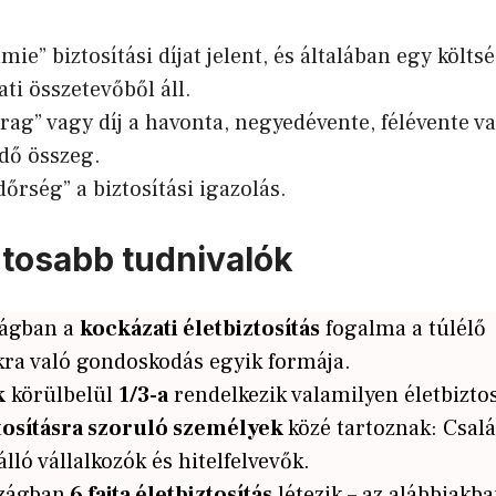
mie” biztosítási díjat jelent, és általában egy költs
ti összetevőből áll.
trag” vagy díj a havonta, negyedévente, félévente v
ndő összeg.
őrség” a biztosítási igazolás.
ntosabb tudnivalók
ágban a
kockázati életbiztosítás
fogalma a túlélő
kra való gondoskodás egyik formája.
k
körülbelül
1/3-a
rendelkezik valamilyen életbiztos
tosításra szoruló személyek
közé tartoznak: Csal
lló vállalkozók és hitelfelvevők.
zágban
6 fajta életbiztosítás
létezik – az alábbiakb