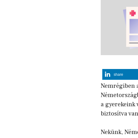
share
Nemrégiben a
Németországb
a gyerekeink 
biztosítva van
Nekünk, Néme