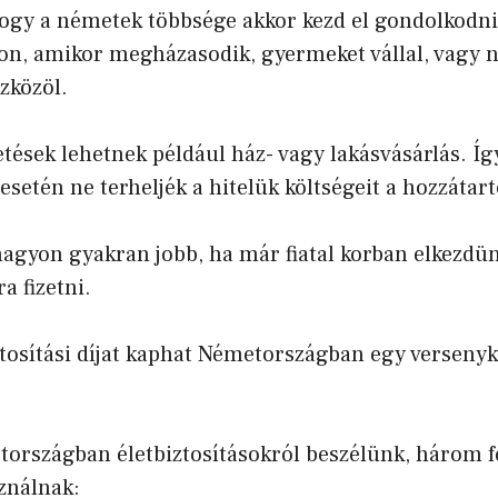
ogy a németek többsége akkor kezd el gondolkodni
son, amikor megházasodik, gyermeket vállal, vagy
szközöl.
etések lehetnek például ház- vagy lakásvásárlás. Így
esetén ne terheljék a hitelük költségeit a hozzátart
agyon gyakran jobb, ha már fiatal korban elkezdü
ra fizetni.
ztosítási díjat kaphat Németországban egy verseny
országban életbiztosításokról beszélünk, három f
sználnak: