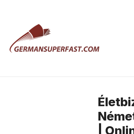
Kilépés
a
tartalomba
Életbi
Néme
| Onli