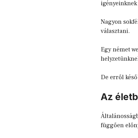
igényeinknek 
Nagyon sokfél
választani.
Egy német we
helyzetünknek
De erről késő
Az élet
Általánosságb
függően előn