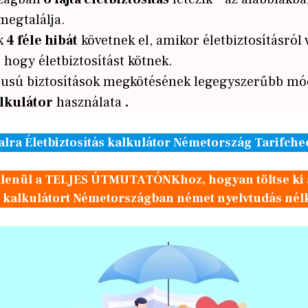
megtalálja.
k
4 féle hibát
követnek el, amikor életbiztosításról 
 hogy életbiztosítást kötnek.
ípusú biztosítások megkötésének legegyszerűbb mó
alkulátor
használata
.
alra Életbiztosítás kalkulátor Németország Tarifche
tlenül a TELJES ÚTMUTATÓNKhoz, hogyan töltse ki 
si kalkulátort Németországban német nyelvtudás nél