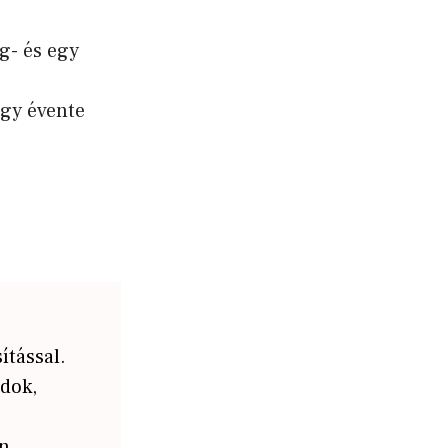
ég- és egy
agy évente
ítással.
ádok,
an