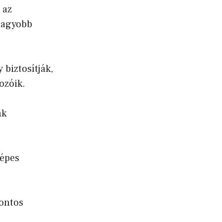
 az
 nagyobb
 biztosítják,
ozóik.
nk
képes
ontos