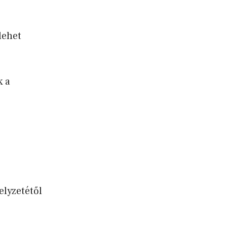
lehet
k a
elyzetétől