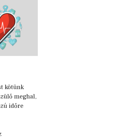
st kötünk
szülő meghal,
szú időre
z