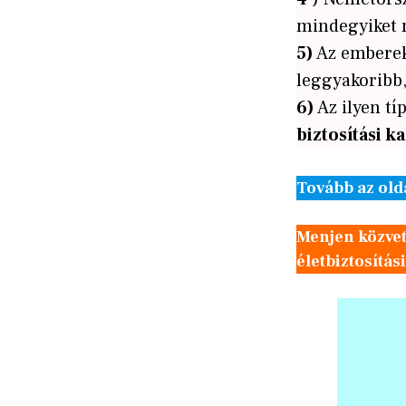
mindegyiket 
5)
Az embere
leggyakoribb,
6)
Az ilyen t
biztosítási k
Tovább az old
Menjen közve
életbiztosítá