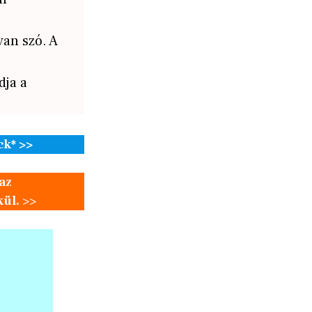
van szó. A
dja a
ck* >>
az
kül.
>>