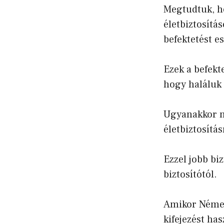
Megtudtuk, h
életbiztosítá
befektetést e
Ezek a befekt
hogy haláluk 
Ugyanakkor n
életbiztosítás
Ezzel jobb bi
biztosítótól.
Amikor Német
kifejezést ha