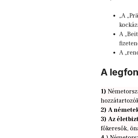
„A „Prä
kockáza
A „Bei
fizete
A „rend
A legfo
1)
Németorsz
hozzátartozó
2)
A némete
3)
Az életbiz
főkeresők, öná
4
) Németors